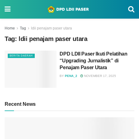
Home
Tag
ldii penajam paser utara
Tag:
ldii penajam paser utara
DPD LDII Paser Ikuti Pelatihan
BERITA DAERAH
“Upgrading Jurnalistik” di
Penajam Paser Utara
BY
PENA_2
NOVEMBER 17, 2025
Recent News