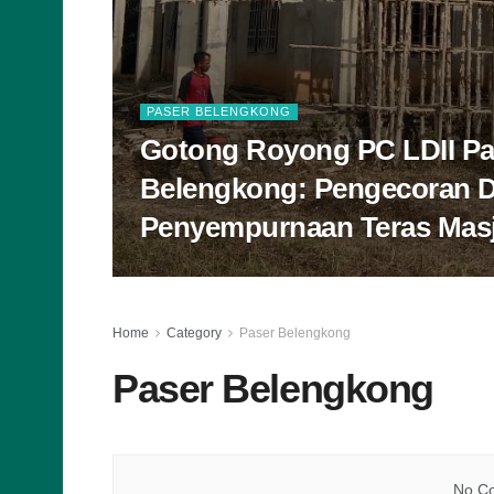
PASER BELENGKONG
Gotong Royong PC LDII Pa
Belengkong: Pengecoran 
Penyempurnaan Teras Masj
Home
Category
Paser Belengkong
Paser Belengkong
No Co