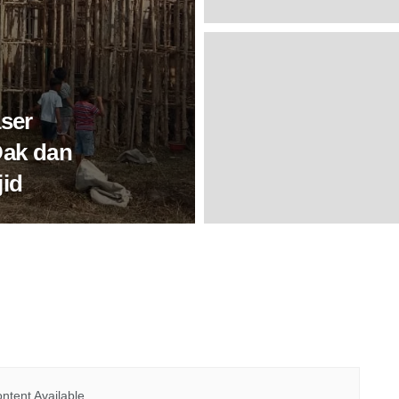
ser
Dak dan
id
ntent Available