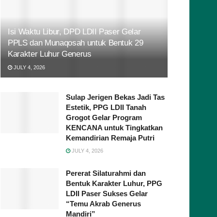
Isi Waktu Libur, DPD LDII Paser Gelar
PPLS dan Munaqosah untuk Bentuk 29
Karakter Luhur Generus
JULY 4, 2026
Sulap Jerigen Bekas Jadi Tas
Estetik, PPG LDII Tanah
Grogot Gelar Program
KENCANA untuk Tingkatkan
Kemandirian Remaja Putri
JULY 4, 2026
Pererat Silaturahmi dan
Bentuk Karakter Luhur, PPG
LDII Paser Sukses Gelar
“Temu Akrab Generus
Mandiri”