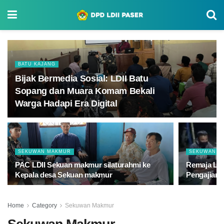
BATU KAJANG
Bijak Bermedia Sosial: LDII Batu
Sopang dan Muara Komam Bekali
Warga Hadapi Era Digital
SEKUWAN MAKMUR
SEKUWAN M
PAC LDII Sekuan makmur silaturahmi ke
Remaja LDII
Kepala desa Sekuan makmur
Pengajian 
Home
Category
Sekuwan Makmur