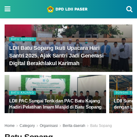
BATU SOPANG
LDII Batu Sopang Ikuti Upacara Hari
Santri 2025, Ajak Santri Jadi Generasi
Digital Berakhlakul Karimah
BATU KAJANG
SUNGAI TER
LDII PAC Sungai Terik dan PAC Batu Kajang
LDII Sunga
Hadiri Pelatihan Imam Masjid di Batu Sopang
dengan Lo
Home
Category
Organisasi
Berita daerah
Batu Sopang