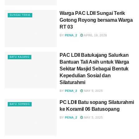
Warga PAC LDII Sungai Terik
SUNGAI TERIK
Gotong Royong bersama Warga
RT 03
BY
PENA_2
APRIL 19, 2026
PAC LDII Batukajang Salurkan
BATU KAJANG
Bantuan Tali Asih untuk Warga
Sekitar Masjid Sebagai Bentuk
Kepedulian Sosial dan
Silaturahmi
BY
PENA_2
MAY 5, 2025
PC LDII Batu sopang Silaturahmi
BATU SOPANG
ke Koramil 06 Batusopang
BY
PENA_2
MAY 5, 2025