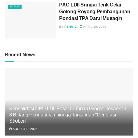
PAC LDII Sungai Terik Gelar
SOSIAL
Gotong Royong Pembangunan
Pondasi TPA Darul Muttaqin
BY
PENA_2
APRIL 19, 2026
Recent News
Konsolidasi DPD LDII Paser di Tanah Grogot: Tekankan
8 Bidang Pengabdian hingga Tantangan “Generasi
Stroberi”
AUGUST 9, 2026