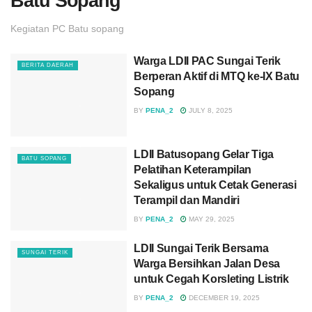
Batu Sopang
Kegiatan PC Batu sopang
Warga LDII PAC Sungai Terik
BERITA DAERAH
Berperan Aktif di MTQ ke-IX Batu
Sopang
BY
PENA_2
JULY 8, 2025
LDII Batusopang Gelar Tiga
BATU SOPANG
Pelatihan Keterampilan
Sekaligus untuk Cetak Generasi
Terampil dan Mandiri
BY
PENA_2
MAY 29, 2025
LDII Sungai Terik Bersama
SUNGAI TERIK
Warga Bersihkan Jalan Desa
untuk Cegah Korsleting Listrik
BY
PENA_2
DECEMBER 19, 2025