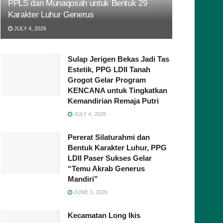
PPLS dan Munaqosah untuk Bentuk 29
Karakter Luhur Generus
JULY 4, 2026
Sulap Jerigen Bekas Jadi Tas
Estetik, PPG LDII Tanah
Grogot Gelar Program
KENCANA untuk Tingkatkan
Kemandirian Remaja Putri
JULY 4, 2026
Pererat Silaturahmi dan
Bentuk Karakter Luhur, PPG
LDII Paser Sukses Gelar
“Temu Akrab Generus
Mandiri”
JUNE 3, 2026
Kecamatan Long Ikis