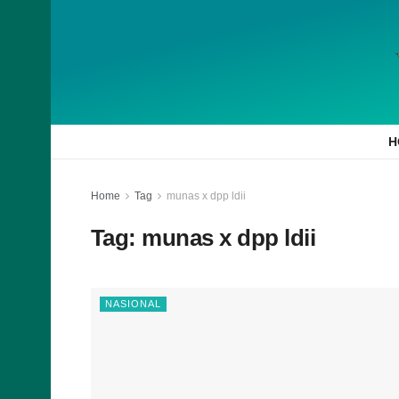
H
Home
Tag
munas x dpp ldii
Tag:
munas x dpp ldii
NASIONAL