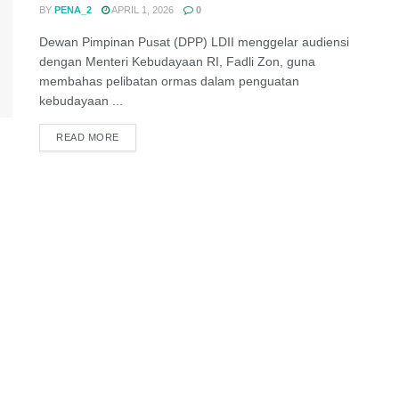
BY
PENA_2
APRIL 1, 2026
0
Dewan Pimpinan Pusat (DPP) LDII menggelar audiensi
dengan Menteri Kebudayaan RI, Fadli Zon, guna
membahas pelibatan ormas dalam penguatan
kebudayaan ...
DETAILS
READ MORE