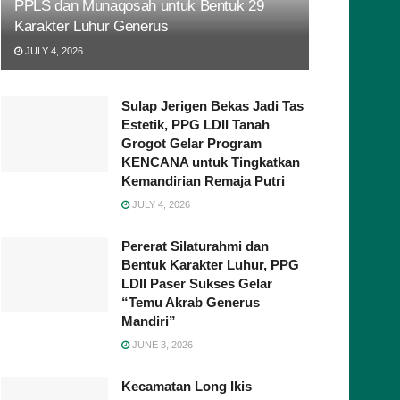
PPLS dan Munaqosah untuk Bentuk 29
Karakter Luhur Generus
JULY 4, 2026
Sulap Jerigen Bekas Jadi Tas
Estetik, PPG LDII Tanah
Grogot Gelar Program
KENCANA untuk Tingkatkan
Kemandirian Remaja Putri
JULY 4, 2026
Pererat Silaturahmi dan
Bentuk Karakter Luhur, PPG
LDII Paser Sukses Gelar
“Temu Akrab Generus
Mandiri”
JUNE 3, 2026
Kecamatan Long Ikis