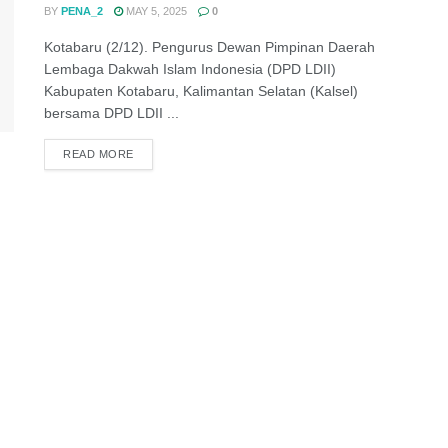
BY
PENA_2
MAY 5, 2025
0
Kotabaru (2/12). Pengurus Dewan Pimpinan Daerah
Lembaga Dakwah Islam Indonesia (DPD LDII)
Kabupaten Kotabaru, Kalimantan Selatan (Kalsel)
bersama DPD LDII ...
DETAILS
READ MORE