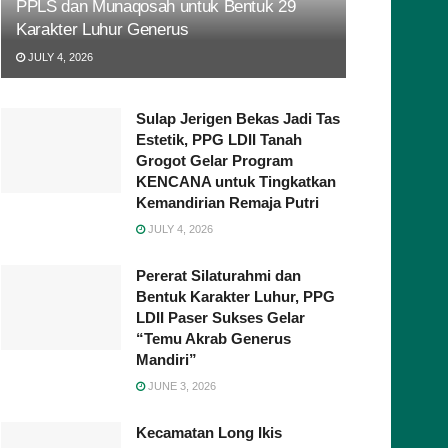
PPLS dan Munaqosah untuk Bentuk 29
Karakter Luhur Generus
JULY 4, 2026
Sulap Jerigen Bekas Jadi Tas
Estetik, PPG LDII Tanah
Grogot Gelar Program
KENCANA untuk Tingkatkan
Kemandirian Remaja Putri
JULY 4, 2026
Pererat Silaturahmi dan
Bentuk Karakter Luhur, PPG
LDII Paser Sukses Gelar
“Temu Akrab Generus
Mandiri”
JUNE 3, 2026
Kecamatan Long Ikis