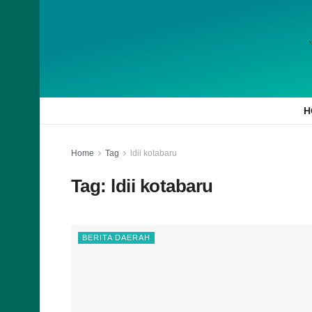
H
Home
Tag
ldii kotabaru
Tag:
ldii kotabaru
BERITA DAERAH