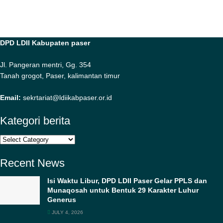
DPD LDII Kabupaten paser
Jl. Pangeran mentri, Gg. 354
Tanah grogot, Paser, kalimantan timur
Email:
sekrtariat@ldiikabpaser.or.id
Kategori berita
Kategori
berita
Recent News
Isi Waktu Libur, DPD LDII Paser Gelar PPLS dan
Munaqosah untuk Bentuk 29 Karakter Luhur
Generus
JULY 4, 2026