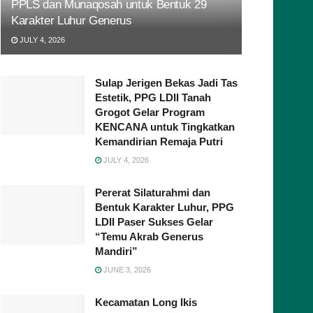
PPLS dan Munaqosah untuk Bentuk 29
Karakter Luhur Generus
JULY 4, 2026
Sulap Jerigen Bekas Jadi Tas
Estetik, PPG LDII Tanah
Grogot Gelar Program
KENCANA untuk Tingkatkan
Kemandirian Remaja Putri
JULY 4, 2026
Pererat Silaturahmi dan
Bentuk Karakter Luhur, PPG
LDII Paser Sukses Gelar
“Temu Akrab Generus
Mandiri”
JUNE 3, 2026
Kecamatan Long Ikis