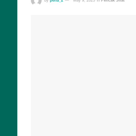
by
pena_2
May 9, 2025
in
Pencak Silat