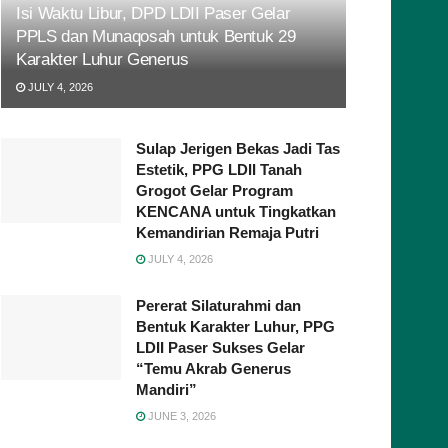
Isi Waktu Libur, DPD LDII Paser Gelar
PPLS dan Munaqosah untuk Bentuk 29
Karakter Luhur Generus
JULY 4, 2026
Sulap Jerigen Bekas Jadi Tas
Estetik, PPG LDII Tanah
Grogot Gelar Program
KENCANA untuk Tingkatkan
Kemandirian Remaja Putri
JULY 4, 2026
Pererat Silaturahmi dan
Bentuk Karakter Luhur, PPG
LDII Paser Sukses Gelar
“Temu Akrab Generus
Mandiri”
JUNE 3, 2026