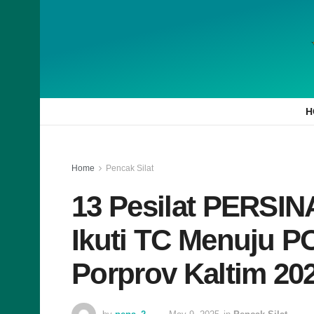
H
Home
Pencak Silat
13 Pesilat PERSI
Ikuti TC Menuju 
Porprov Kaltim 20